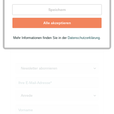
Sie werden stets als Erster über neue Artikel
und Angebote informiert.
Speichern
Der Newsletter ist natürlich jederzeit über
einen Link in der E-Mail oder dieser Seite
Alle akzeptieren
wieder abbestellbar.
Mehr Informationen finden Sie in der
Datenschutzerklärung
.
Newsletter abonnieren